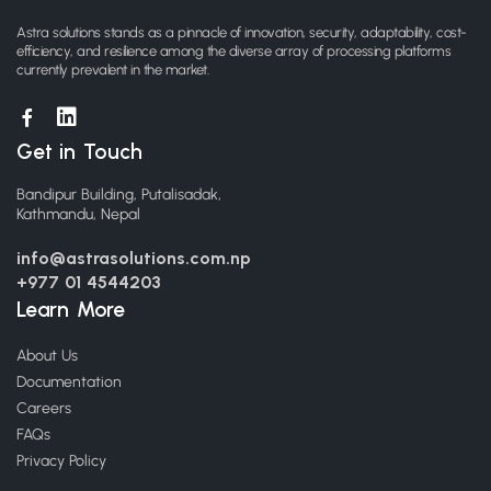
Astra solutions stands as a pinnacle of innovation, security, adaptability, cost-
efficiency, and resilience among the diverse array of processing platforms
currently prevalent in the market.
Get in Touch
Bandipur Building, Putalisadak,
Kathmandu, Nepal
info@astrasolutions.com.np
+977 01 4544203
Learn More
About Us
Documentation
Careers
FAQs
Privacy Policy