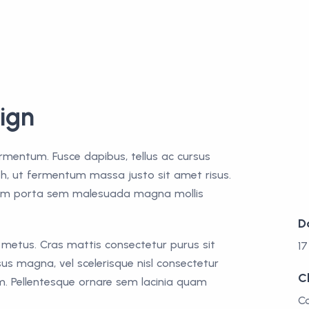
ign
rmentum. Fusce dapibus, tellus ac cursus
, ut fermentum massa justo sit amet risus.
tiam porta sem malesuada magna mollis
D
 metus. Cras mattis consectetur purus sit
1
 magna, vel scelerisque nisl consectetur
C
m. Pellentesque ornare sem lacinia quam
C