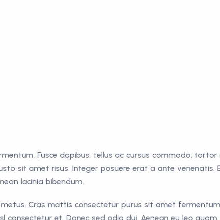
ermentum. Fusce dapibus, tellus ac cursus commodo, tortor
o sit amet risus. Integer posuere erat a ante venenatis. 
ean lacinia bibendum.
t metus. Cras mattis consectetur purus sit amet fermentum
l consectetur et. Donec sed odio dui. Aenean eu leo quam.