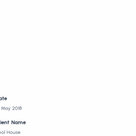
ate
7 May 2018
lient Name
ool House