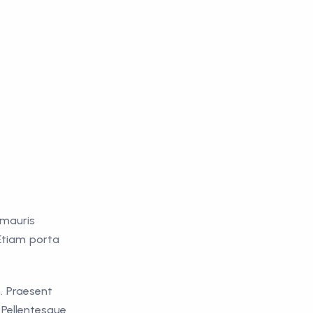
 mauris
Etiam porta
. Praesent
 Pellentesque