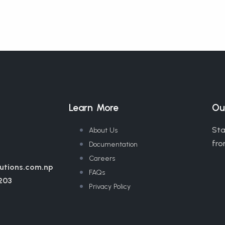
Learn More
Ou
Sta
About Us
fro
Documentation
Careers
utions.com.np
FAQs
203
Privacy Policy