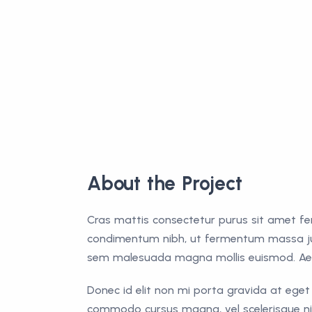
About the Project
Cras mattis consectetur purus sit amet f
condimentum nibh, ut fermentum massa just
sem malesuada magna mollis euismod. Aen
Donec id elit non mi porta gravida at ege
commodo cursus magna, vel scelerisque nis