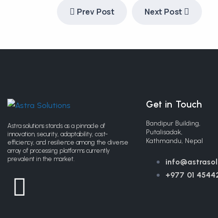
Prev Post
Next Post
Get in Touch
Bandipur Building,
Astra solutions stands as a pinnacle of
Putalisadak,
innovation, security, adaptability, cost-
Kathmandu, Nepal
efficiency, and resilience among the diverse
array of processing platforms currently
prevalent in the market.
info@astrasol
+977 01 4544