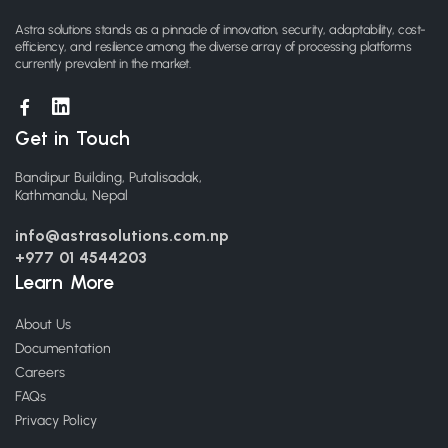
Astra solutions stands as a pinnacle of innovation, security, adaptability, cost-
efficiency, and resilience among the diverse array of processing platforms
currently prevalent in the market.
Get in Touch
Bandipur Building, Putalisadak,
Kathmandu, Nepal
info@astrasolutions.com.np
+977 01 4544203
Learn More
About Us
Documentation
Careers
FAQs
Privacy Policy